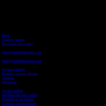
No hay espacios seleccionados.
Los espacios publicitarios de emisión analógica son emitidos en
soporte analógico, es decir, en la radio. Los de emisión en streaming
son emitidos en soporte digital como ordenador o móvil.
Festivos nacionales o autonómicos pueden conllevar cambios en los
horarios de emisión contratados.
Los precios no incluyen I.V.A.
Información
Blog
Quiénes somos
Preguntas frecuentes
Empleo
jobs@elclubdelaradio.com
Prensa
hola@elclubdelaradio.com
Clientes
Acceso clientes
Registro nuevos clientes
Ventajas
Wikiradio
Radios
Acceso radios
Información para radios
Gestión de inventario
Cadenas colaboradoras