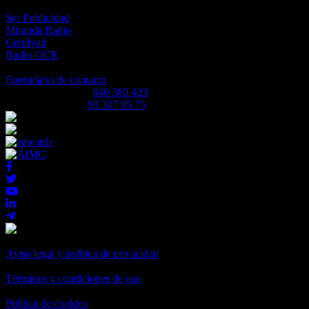
Plataformas asociadas
Ser Publicidad
Miranda Radio
Certifyad
Radio OCR
Contacto
Formulario de contacto
Atención al cliente:
640 380 423
Atención a radios:
91 307 95 75
© El Club de la Radio.
Aviso legal y política de privacidad
-
Términos y condiciones de uso
-
Política de cookies